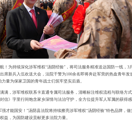
航！为持续深化涉军维权
“汤阴经验”，将司法服务精准送达国防一线，3
出席新兵入伍欢送大会，法院干警为100余名即将奔赴军营的热血青年发
治力量为保家卫国的青年战士们筑牢坚实后盾。
满满，涉军维权联系卡直通专属司法服务，清晰标注维权流程与联络方式
封信》字里行间饱含家乡深情与法治守护，全方位提升军人军属的获得感
军强才能国安！”汤阴县法院将持续擦亮涉军维权“汤阴经验”特色品牌，
权益，为国防建设贡献更多法院力量。