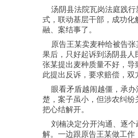
汤阴县法院瓦岗法庭践行
式，联动基层干部，成功化
融、案结事了。
原告王某卖麦种给被告张
果后，只好起诉到汤阴县人
张某提出麦种质量不好，导
此提出反诉，要求赔偿，双
眼看矛盾越闹越僵，承办
楚，案子虽小，但涉农纠纷
把心结解开。
刘楠决定分开沟通、逐个
解。一边跟原告王某
做工作