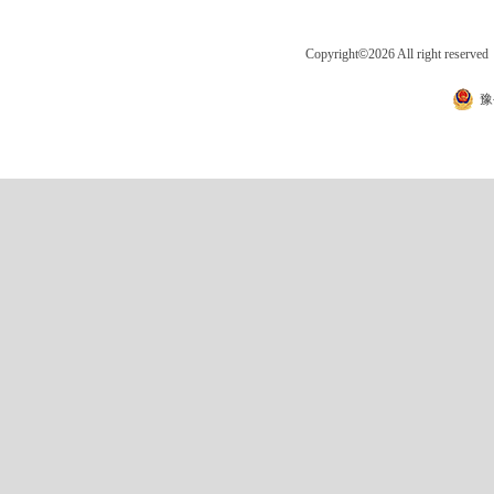
Copyright
©
2026 All right 
豫