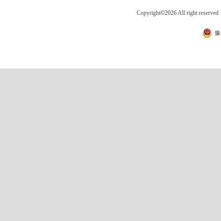
Copyright
©
2026 All right 
豫