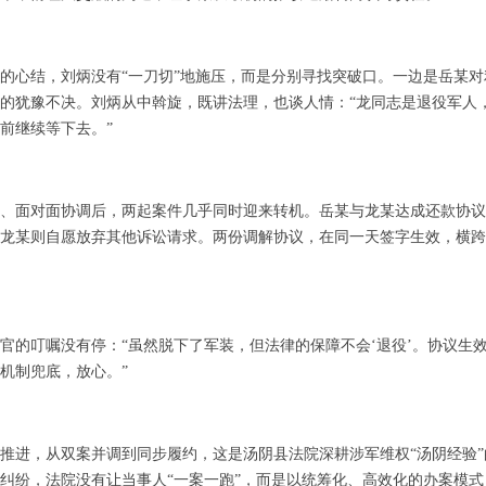
的心结，刘炳
没有
“一刀切”地施压，而是分别寻找突破口。一边是岳某
的犹豫不决。
刘炳从中
斡旋，既讲法理，也谈人情：
“龙同志是退役军人
前继续等下去。”
、面对面协调后，两起案件几乎同时迎来转机。岳某与龙某达成还款协议
龙某则自愿放弃其他诉讼请求。两份调解协议，在同一天签字生效，横跨
官的叮嘱没有停：
“虽然脱下了军装，但法律的保障不会‘退役’。协议生
机制兜底，放心。”
推进，从双案并调到同步履约，这是汤阴县
法院深耕涉军维权
“汤阴经验
纠纷，法院没有让当事人“一案一跑”，而是以统筹化、高效化的办案模