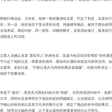
两桩纠葛说起。几年前，他将一笔积蓄借给岳某，约定了利息，岳某却只
讯；另一边，他存放在于某仓库的光缆、绝缘梯等物品，被对方擅自使用
兑现承诺。两起纠纷，同一原告，却横跨数年，龙某四处催讨，换来的只
汤阴县人民法院。
立案人员确认
龙某
“退役军人”的身份
后
，迅速为他启动涉军维权
“绿色通
节引起了他的
注意：两案原告相同，案由却分属民间借贷与保管合同。如
次庭审、多轮往返。
“不能让老兵为同样的事反复跑腿”，
刘炳
当即决定
—
他卸下双重包袱。
有急于
“撮合”，而是先为两起纠纷分别“把脉”。在民间借贷纠纷中，他
方式，同时向岳某释明关于借款利息的明确规定，让证据说话、让法律明
字确认的收到条以及双方往来的聊天记录，锁定了物品折价补偿的事实，
果，情理法交融的沟通，让于某从最初的推诿逐渐转向认可责任。