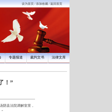
设为首页
/
添加收藏
/
返回首页
验
专题报道
裁判文书
法律文库
了！”
在汤阴县法院调解室里，
”