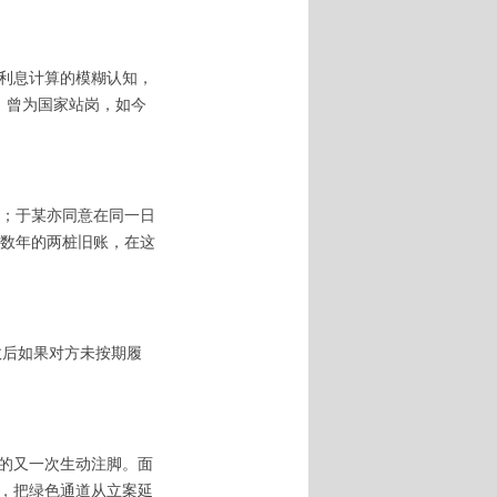
对利息计算的模糊认知，
，曾为国家站岗，如今
；于某亦同意在同一日
数年的两桩旧账，在这
效后如果对方未按期履
”的又一次生动注脚。面
式，把绿色通道从立案延