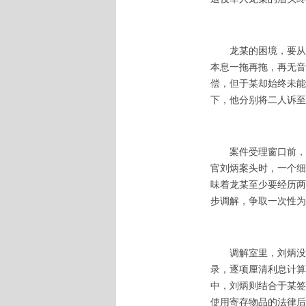
龙某的困境，要从
本息一拖再拖，再无音
偿，但于某却始终未能
下，他分别将二人诉至
案件受理窗口前，
官
刘炳案头时，一个细
味着龙某至少要经历两
步调解，争取一次性为
调解室里，刘炳
没
录，逐项厘清利息计算
中，
刘炳则结合于某签
使用寄存物品的法律后